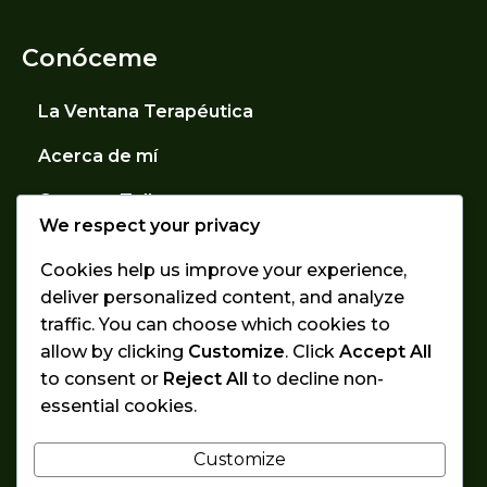
Conóceme
La Ventana Terapéutica
Acerca de mí
Cursos y Talleres
We respect your privacy
Contacto
Cookies help us improve your experience,
deliver personalized content, and analyze
Contáctame
traffic. You can choose which cookies to
allow by clicking
Customize
. Click
Accept All
Granada, España
to consent or
Reject All
to decline non-
+34 624 39 05 34
essential cookies.
© 2026
Customize